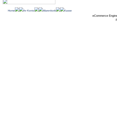
Home
Ihr Konto
Warenkorb
Kasse
eCommerce Engin
P