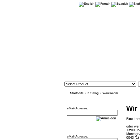
Startseite
»
Katalog
»
Warenkorb
Newsletter
Wir
eMail-Adresse:
Bitte kon
oder wer
Willkommen zurück!
13:00 un
Montags/
eMail-Adresse:
0043 (1)