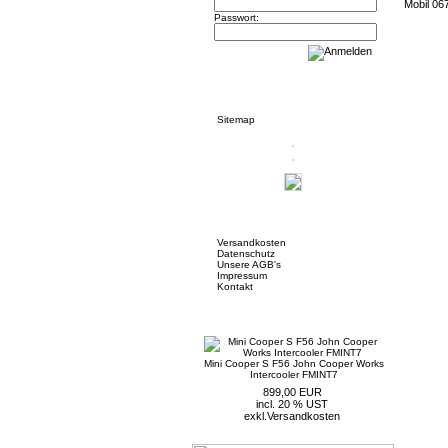
Mobil 06
Passwort:
Informationen
Sitemap
Mehr über...
Versandkosten
Datenschutz
Unsere AGB's
Impressum
Kontakt
Neue Artikel
Mini Cooper S F56 John Cooper Works
Intercooler FMINT7
899,00 EUR
incl. 20 % UST
exkl.
Versandkosten