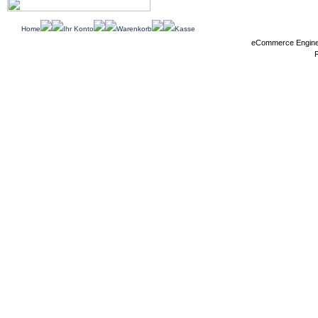
Home
Ihr Konto
Warenkorb
Kasse
eCommerce Engin
P