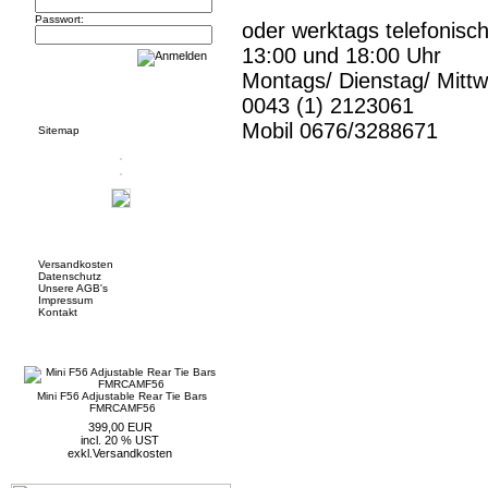
Passwort:
oder werktags telefonisc
13:00 und 18:00 Uhr
Montags/ Dienstag/ Mitt
Informationen
0043 (1) 2123061
Mobil 0676/3288671
Sitemap
Mehr über...
Versandkosten
Datenschutz
Unsere AGB's
Impressum
Kontakt
Neue Artikel
Mini F56 Adjustable Rear Tie Bars
FMRCAMF56
399,00 EUR
incl. 20 % UST
exkl.
Versandkosten