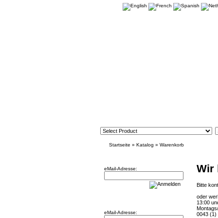
Startseite
»
Katalog
»
Warenkorb
Newsletter
Wir
eMail-Adresse:
Bitte kon
oder wer
Willkommen zurück!
13:00 un
Montags/
eMail-Adresse:
0043 (1)