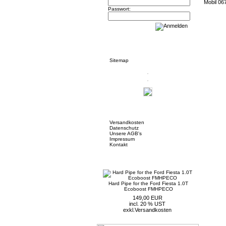
Mobil 06
Passwort:
Informationen
Sitemap
Mehr über...
Versandkosten
Datenschutz
Unsere AGB's
Impressum
Kontakt
Neue Artikel
Hard Pipe for the Ford Fiesta 1.0T
Ecoboost FMHPECO
149,00 EUR
incl. 20 % UST
exkl.
Versandkosten