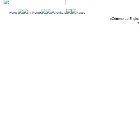
Home
Ihr Konto
Warenkorb
Kasse
eCommerce Engin
P