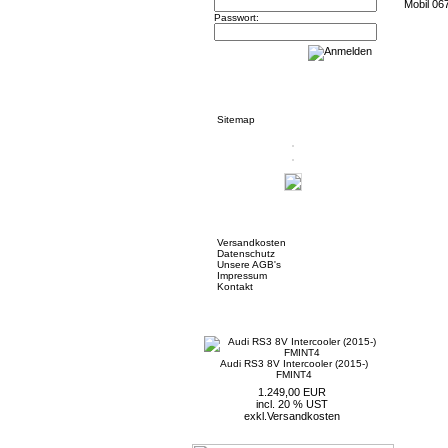
Mobil 06
Passwort:
Informationen
Sitemap
Mehr über...
Versandkosten
Datenschutz
Unsere AGB's
Impressum
Kontakt
Neue Artikel
Audi RS3 8V Intercooler (2015-)
FMINT4
1.249,00 EUR
incl. 20 % UST
exkl.
Versandkosten