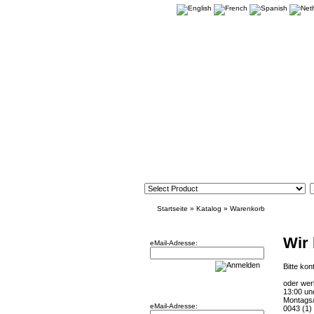
Startseite
»
Katalog
»
Warenkorb
Newsletter
Wir
eMail-Adresse:
Bitte kon
oder wer
Willkommen zurück!
13:00 un
Montags/
eMail-Adresse:
0043 (1)