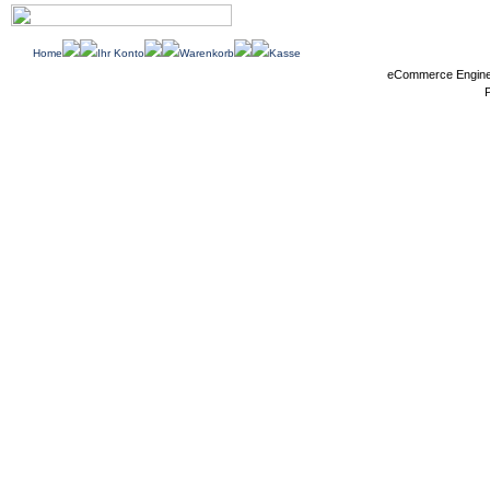
Home
Ihr Konto
Warenkorb
Kasse
eCommerce Engin
P