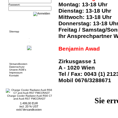
Montag: 13-18 Uhr
Passwort:
Dienstag: 13-18 Uhr
Mittwoch: 13-18 Uhr
Informationen
Donnerstag: 13-18 Uh
Freitag / Samstag/So
Sitemap
Ihr Ansprechpartner W
Benjamin Awad
Mehr über...
Zirkusgasse 1
Versandkosten
A - 1020 Wien
Datenschutz
Unsere AGB's
Tel / Fax: 0043 (1) 21
Impressum
Kontakt
Mobil 0676/3288671
Neue Artikel
Charge Cooler Radiator Audi RS6 C7
Sie er
and Audi RS7 FMCCRAD7
1.499,00 EUR
incl. 20 % UST
exkl.
Versandkosten