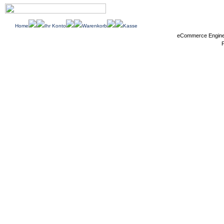
Home
Ihr Konto
Warenkorb
Kasse
eCommerce Engin
P