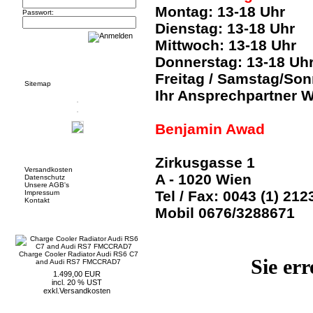
Montag: 13-18 Uhr
Passwort:
Dienstag: 13-18 Uhr
Mittwoch: 13-18 Uhr
Informationen
Donnerstag: 13-18 Uh
Freitag / Samstag/So
Sitemap
Ihr Ansprechpartner W
Benjamin Awad
Mehr über...
Zirkusgasse 1
Versandkosten
A - 1020 Wien
Datenschutz
Unsere AGB's
Tel / Fax: 0043 (1) 21
Impressum
Kontakt
Mobil 0676/3288671
Neue Artikel
Charge Cooler Radiator Audi RS6 C7
Sie er
and Audi RS7 FMCCRAD7
1.499,00 EUR
incl. 20 % UST
exkl.
Versandkosten