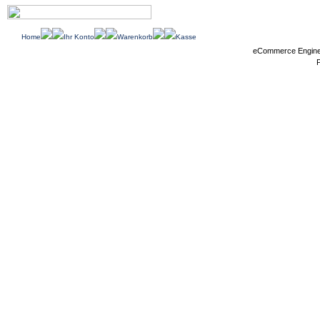
Home
Ihr Konto
Warenkorb
Kasse
eCommerce Engin
P