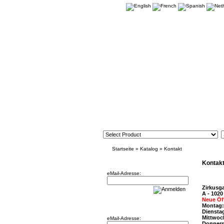
Startseite
»
Katalog
»
Kontakt
Newsletter
Kontak
eMail-Adresse:
Zirkusg
A - 1020
Neue Öf
Willkommen zurück!
Montag:
Dienstag
Mittwoc
eMail-Adresse:
Donners