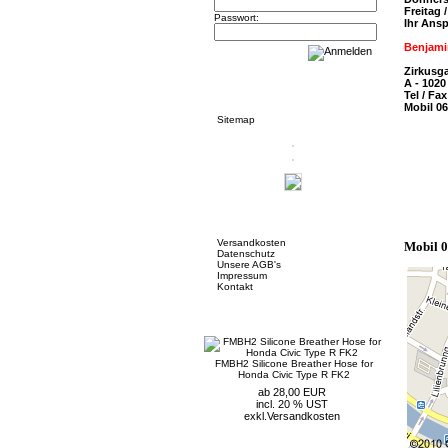
Freitag
Passwort:
Ihr Ans
Benjam
Zirkusg
Informationen
A - 1020
Tel / Fa
Mobil 0
Sitemap
Mehr über...
Versandkosten
Mobil 
Datenschutz
Unsere AGB's
Impressum
Kontakt
Neue Artikel
FMBH2 Silicone Breather Hose for
Honda Civic Type R FK2
ab 28,00 EUR
incl. 20 % UST
exkl.
Versandkosten