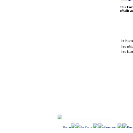
Tel / Fa
eMail:
a
Ihr Nam
Ihre eMa
Ihre Nac
Home
Ihr Konto
Warenkorb
Kas