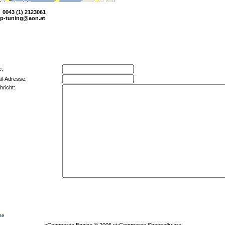
x 0043 (1) 2123061
tp-tuning@aon.at
e:
il-Adresse:
hricht:
se