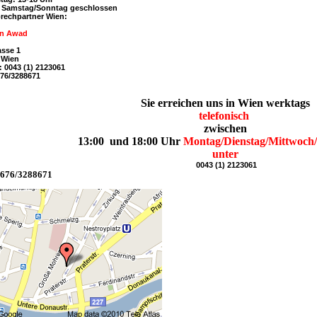
 / Samstag/Sonntag geschlossen
prechpartner Wien:
in Awad
asse 1
 Wien
x: 0043 (1) 2123061
676/3288671
Sie erreichen uns in Wien werktags
telefonisch
zwischen
13:00 und 18:00 Uhr
Montag/Dienstag/Mittwoch
unter
0043 (1) 2123061
0676/3288671