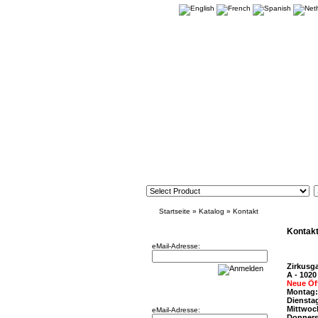
Startseite
»
Katalog
»
Kontakt
Newsletter
Kontak
eMail-Adresse:
Zirkusg
A - 1020
Neue Öf
Willkommen zurück!
Montag:
Dienstag
Mittwoc
eMail-Adresse:
Donners