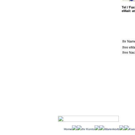
Tel / Fa
eMail:
a
Ihr Nam
Ihre eMa
Ihre Nac
Home
Ihr Konto
Warenkorb
Kas