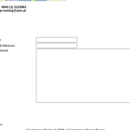
x 0043 (1) 2123061
tp-tuning@aon.at
e:
il-Adresse:
hricht:
se