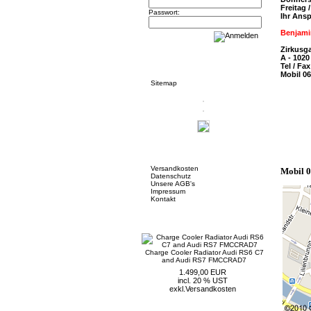
Freitag
Passwort:
Ihr Ans
Benjam
Zirkusg
Informationen
A - 1020
Tel / Fa
Mobil 0
Sitemap
Mehr über...
Versandkosten
Mobil 
Datenschutz
Unsere AGB's
Impressum
Kontakt
Neue Artikel
Charge Cooler Radiator Audi RS6 C7
and Audi RS7 FMCCRAD7
1.499,00 EUR
incl. 20 % UST
exkl.
Versandkosten