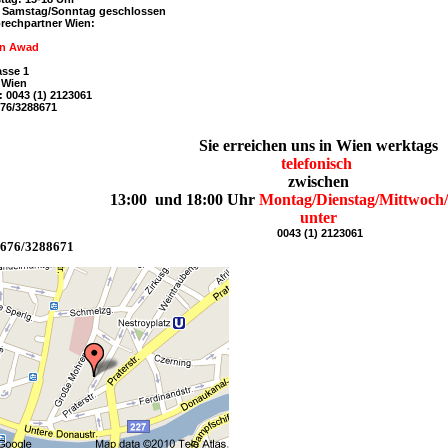
 / Samstag/Sonntag geschlossen
prechpartner Wien:
in Awad
asse 1
 Wien
x: 0043 (1) 2123061
676/3288671
Sie erreichen uns in Wien werktags
telefonisch
zwischen
13:00 und 18:00 Uhr
Montag/Dienstag/Mittwoch
unter
0043 (1) 2123061
0676/3288671