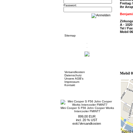
Freitag
Passwort:
Ihr Ans
Benjam
Zirkusg
Informationen
A - 1020
Tel / Fa
Mobil 0
Sitemap
Mehr über...
Versandkosten
Mobil 
Datenschutz
Unsere AGB's
Impressum
Kontakt
Neue Artikel
Mini Cooper S F56 John Cooper Works
Intercooler FMINT7
899,00 EUR
incl. 20 % UST
exkl.
Versandkosten