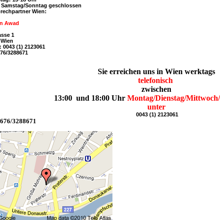
 / Samstag/Sonntag geschlossen
prechpartner Wien:
in Awad
asse 1
 Wien
x: 0043 (1) 2123061
676/3288671
Sie erreichen uns in Wien werktags
telefonisch
zwischen
13:00 und 18:00 Uhr
Montag/Dienstag/Mittwoch
unter
0043 (1) 2123061
0676/3288671