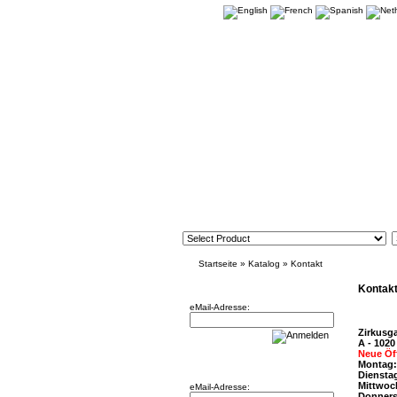
Startseite
»
Katalog
»
Kontakt
Newsletter
Kontak
eMail-Adresse:
Zirkusg
A - 1020
Neue Öf
Willkommen zurück!
Montag:
Dienstag
Mittwoc
eMail-Adresse:
Donners