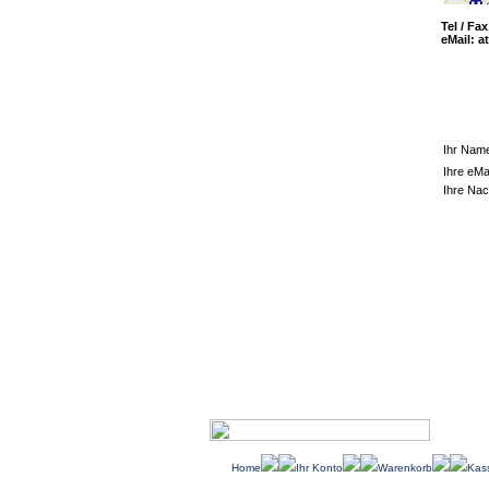
Tel / Fa
eMail:
a
Ihr Nam
Ihre eMa
Ihre Nac
Home
Ihr Konto
Warenkorb
Kas