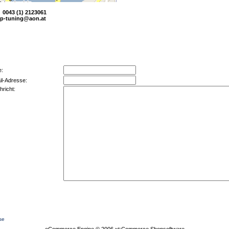
x 0043 (1) 2123061
tp-tuning@aon.at
e:
il-Adresse:
hricht:
se