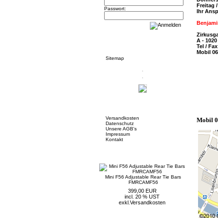
Freitag
Passwort:
Ihr Ans
Benjam
Zirkusg
Informationen
A - 1020
Tel / Fa
Mobil 0
Sitemap
Mehr über...
Versandkosten
Mobil 
Datenschutz
Unsere AGB's
Impressum
Kontakt
Neue Artikel
Mini F56 Adjustable Rear Tie Bars
FMRCAMF56
399,00 EUR
incl. 20 % UST
exkl.
Versandkosten