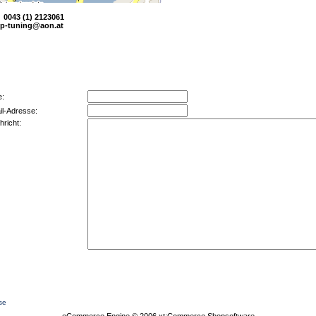
x 0043 (1) 2123061
tp-tuning@aon.at
e:
il-Adresse:
hricht:
se