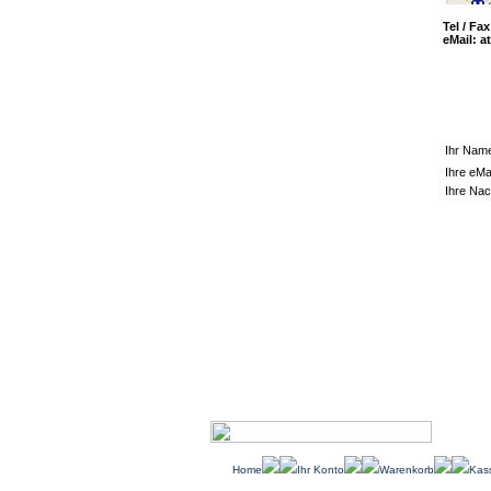
Tel / Fa
eMail:
a
Ihr Nam
Ihre eMa
Ihre Nac
Home
Ihr Konto
Warenkorb
Kas