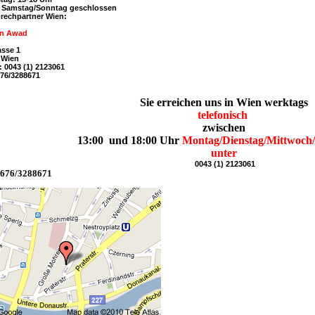
 / Samstag/Sonntag geschlossen
prechpartner Wien:
in Awad
asse 1
 Wien
x: 0043 (1) 2123061
676/3288671
Sie erreichen uns in Wien werktags
telefonisch
zwischen
13:00 und 18:00 Uhr
Montag/Dienstag/Mittwoch
unter
0043 (1) 2123061
0676/3288671