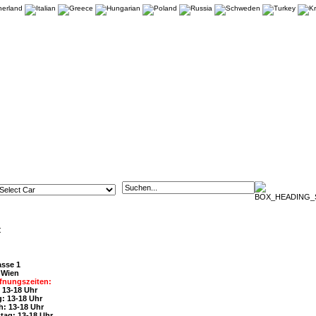
t
asse 1
 Wien
fnungszeiten:
 13-18 Uhr
: 13-18 Uhr
h: 13-18 Uhr
tag: 13-18 Uhr