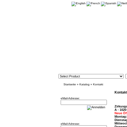
Startseite
»
Katalog
»
Kontakt
Newsletter
Kontak
eMail-Adresse:
Zirkusg
A - 1020
Neue Öf
Willkommen zurück!
Montag:
Dienstag
Mittwoc
eMail-Adresse:
Donners