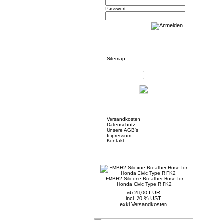
Passwort:
Informationen
Sitemap
Mehr über...
Versandkosten
Datenschutz
Unsere AGB's
Impressum
Kontakt
Neue Artikel
FMBH2 Silicone Breather Hose for
Honda Civic Type R FK2
ab 28,00 EUR
incl. 20 % UST
exkl.
Versandkosten