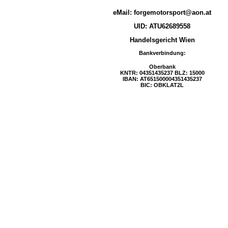
eMail:
forgemotorsport@aon.at
UID: ATU62689558
Handelsgericht Wien
Bankverbindung:
Oberbank
KNTR: 04351435237 BLZ: 15000
IBAN: AT651500004351435237
BIC: OBKLAT2L