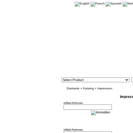
Startseite
»
Katalog
»
Impressum
Newsletter
Impres
eMail-Adresse:
Willkommen zurück!
eMail-Adresse: