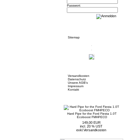
Passwort:
Informationen
Sitemap
Mehr über...
Versandkosten
Datenschutz
Unsere AGB's
Impressum
Kontakt
Neue Artikel
Hard Pipe for the Ford Fiesta 1.0T
Ecoboost FMHPECO
149,00 EUR
incl. 20 % UST
exkl.
Versandkosten