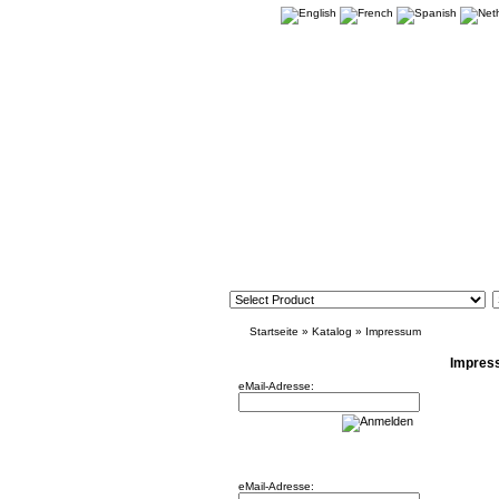
Startseite
»
Katalog
»
Impressum
Newsletter
Impres
eMail-Adresse:
Willkommen zurück!
eMail-Adresse: