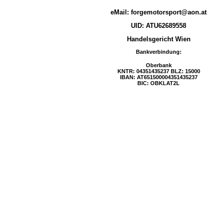
eMail:
forgemotorsport@aon.at
UID: ATU62689558
Handelsgericht Wien
Bankverbindung:
Oberbank
KNTR: 04351435237 BLZ: 15000
IBAN: AT651500004351435237
BIC: OBKLAT2L