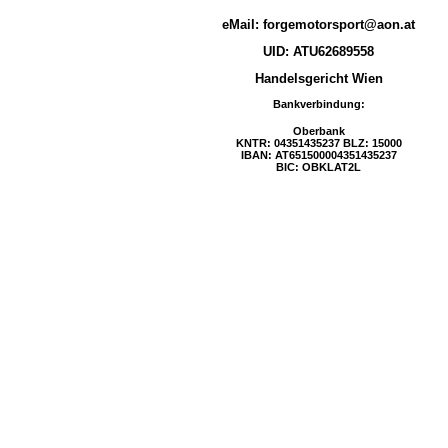
eMail:
forgemotorsport@aon.at
UID: ATU62689558
Handelsgericht Wien
Bankverbindung:
Oberbank
KNTR: 04351435237 BLZ: 15000
IBAN: AT651500004351435237
BIC: OBKLAT2L