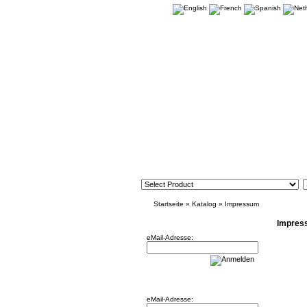
Startseite
»
Katalog
»
Impressum
Newsletter
Impres
eMail-Adresse:
Willkommen zurück!
eMail-Adresse: