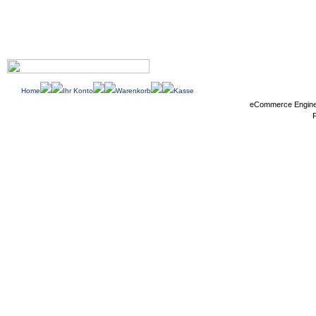
Home
Ihr Konto
Warenkorb
Kasse
eCommerce Engin
P