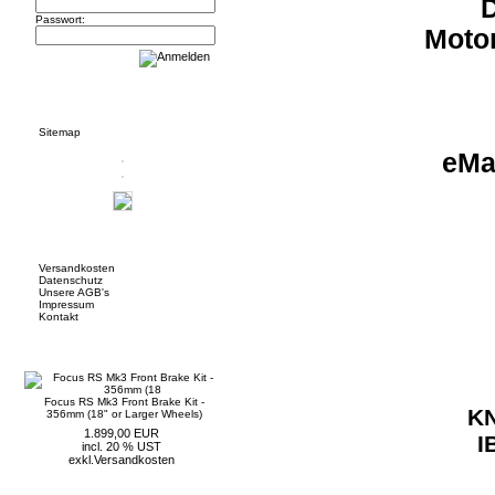
D
Passwort:
Moto
Informationen
Sitemap
eMa
Mehr über...
Versandkosten
Datenschutz
Unsere AGB's
Impressum
Kontakt
Neue Artikel
Focus RS Mk3 Front Brake Kit -
KN
356mm (18" or Larger Wheels)
1.899,00 EUR
I
incl. 20 % UST
exkl.
Versandkosten