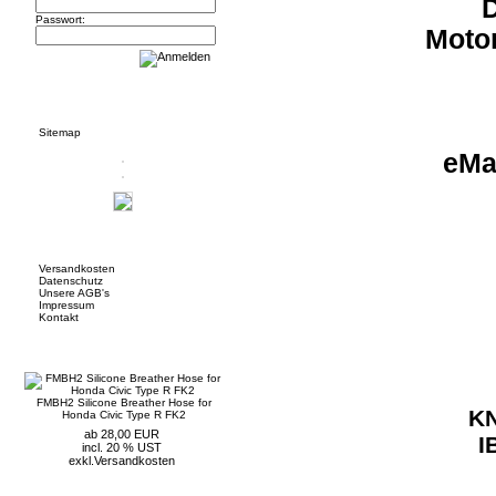
D
Passwort:
Moto
Informationen
Sitemap
eMa
Mehr über...
Versandkosten
Datenschutz
Unsere AGB's
Impressum
Kontakt
Neue Artikel
FMBH2 Silicone Breather Hose for
KN
Honda Civic Type R FK2
ab 28,00 EUR
I
incl. 20 % UST
exkl.
Versandkosten