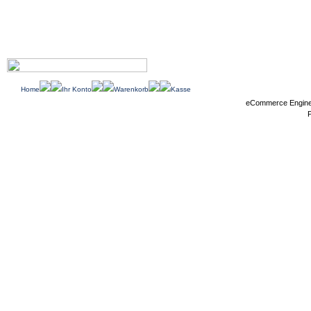
Home
Ihr Konto
Warenkorb
Kasse
eCommerce Engin
P