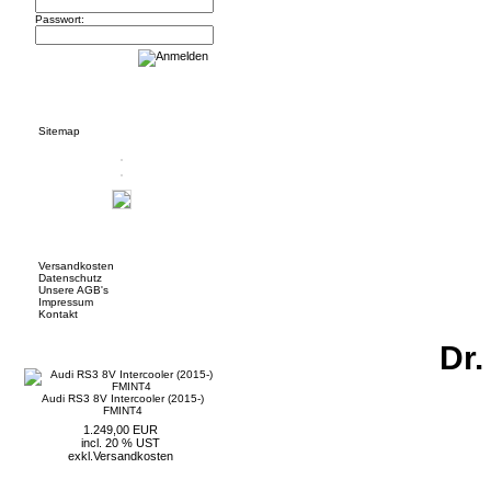
Passwort:
Informationen
Sitemap
Mehr über...
Versandkosten
Datenschutz
Unsere AGB's
Impressum
Kontakt
Neue Artikel
Dr.
Audi RS3 8V Intercooler (2015-)
FMINT4
1.249,00 EUR
incl. 20 % UST
exkl.
Versandkosten