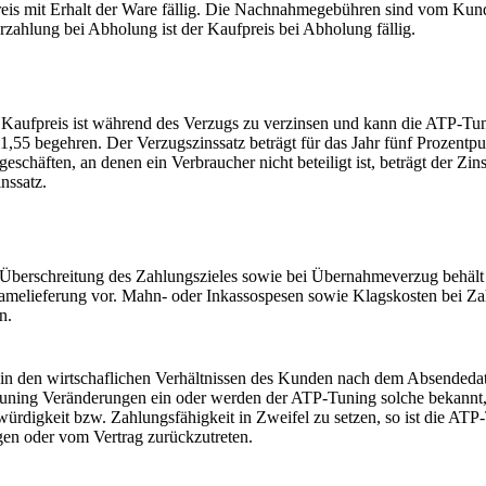
eis mit Erhalt der Ware fällig. Die Nachnahmegebühren sind vom Kund
rzahlung bei Abholung ist der Kaufpreis bei Abholung fällig.
 Kaufpreis ist während des Verzugs zu verzinsen und kann die ATP-
,55 begehren. Der Verzugszinssatz beträgt für das Jahr fünf Prozentpu
geschäften, an denen ein Verbraucher nicht beteiligt ist, beträgt der Zi
nssatz.
 Überschreitung des Zahlungszieles sowie bei Übernahmeverzug behält
melieferung vor. Mahn- oder Inkassospesen sowie Klagskosten bei Za
n.
 in den wirtschaflichen Verhältnissen des Kunden nach dem Absendeda
ning Veränderungen ein oder werden der ATP-Tuning solche bekannt, d
würdigkeit bzw. Zahlungsfähigkeit in Zweifel zu setzen, so ist die ATP
gen oder vom Vertrag zurückzutreten.