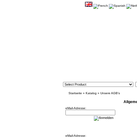
Startseite
»
Katalog
»
Unsere AGB's
Newsletter
Allgem
eMail-Adresse:
Willkommen zurück!
eMail-Adresse: