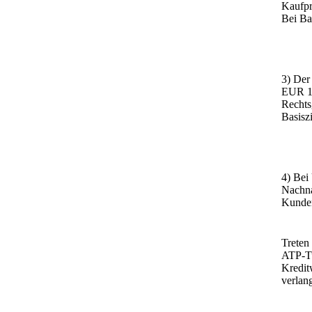
Kaufpr
Bei Ba
3) Der
EUR 11
Rechts
Basiszi
4) Bei
Nachna
Kunde
Treten
ATP-Tu
Kredit
verlan