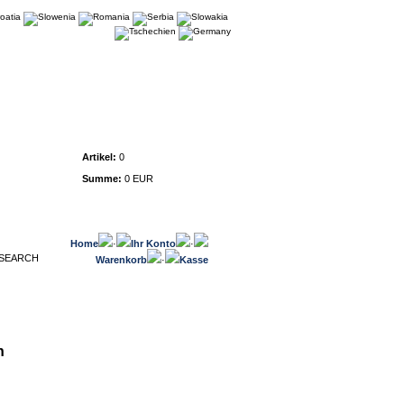
Warenkorb
Artikel:
0
Summe:
0 EUR
Home
·
Ihr Konto
·
Warenkorb
·
Kasse
n