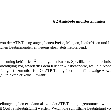
§ 2 Angebote und Bestellungen
 von der ATP-Tuning angegebenen Preise, Mengen, Lieferfristen und Lie
lichen Bestimmungen entgegenstehen, stets freibleibend.
P-Tuning behält sich Änderungen in Farben, Spezifikation und techn
richtigung vor, soweit dies dem Kunden - insbesondere, weil die Ände
tfertigt ist - zumutbar ist. Die ATP-Tuning übernimmt für etwaige Abw
lige Druckfehler keine Gewähr.
tellungen gelten erst dann als von der ATP-Tuning angenommen, wenn 
igt (Auftragsbestätigung) werden. Weicht die schriftliche Bestätigung v