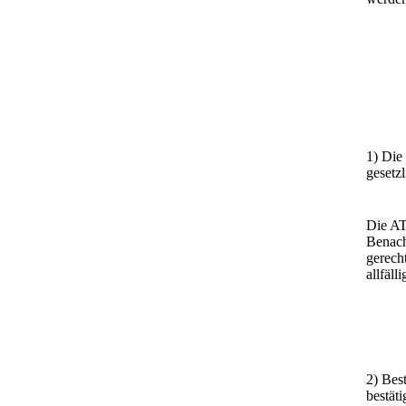
1) Die
gesetz
Die AT
Benach
gerech
allfäl
2) Bes
bestät