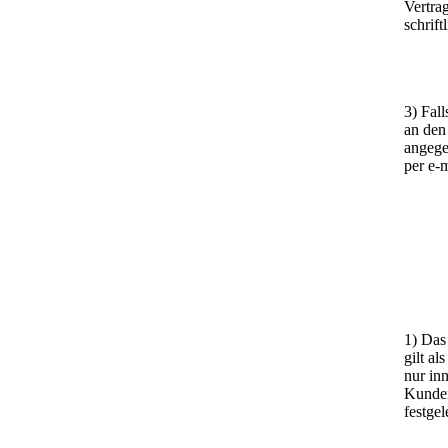
Vertra
schrift
3) Fal
an den
angege
per e-
1) Das
gilt a
nur in
Kunden
festge