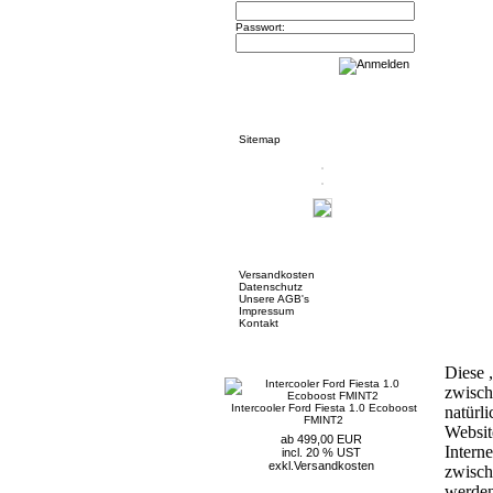
Passwort:
Informationen
Sitemap
Mehr über...
Versandkosten
Datenschutz
Unsere AGB's
Impressum
Kontakt
Neue Artikel
Diese 
zwisch
Intercooler Ford Fiesta 1.0 Ecoboost
natürl
FMINT2
Websit
ab 499,00 EUR
Intern
incl. 20 % UST
exkl.
Versandkosten
zwisch
werden