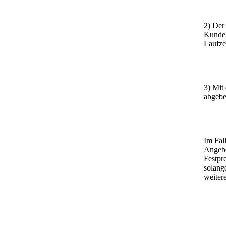
2) Der
Kunde 
Laufzei
3) Mit
abgebe
Im Fal
Angebo
Festpr
solang
weiter