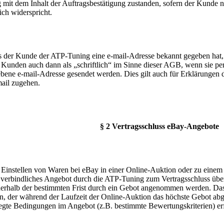
g mit dem Inhalt der Auftragsbestätigung zustanden, sofern der Kunde 
lich widerspricht.
ls der Kunde der ATP-Tuning eine e-mail-Adresse bekannt gegeben hat
 Kunden auch dann als „schriftlich“ im Sinne dieser AGB, wenn sie p
bene e-mail-Adresse gesendet werden. Dies gilt auch für Erklärunge
mail zugehen.
§ 2 Vertragsschluss eBay-Angebote
 Einstellen von Waren bei eBay in einer Online-Auktion oder zu einem
ls verbindliches Angebot durch die ATP-Tuning zum Vertragsschluss üb
nerhalb der bestimmten Frist durch ein Gebot angenommen werden. Das 
, der während der Laufzeit der Online-Auktion das höchste Gebot abgi
legte Bedingungen im Angebot (z.B. bestimmte Bewertungskriterien) erf