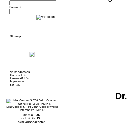
Passwort:
Informationen
Sitemap
Mehr über...
Versandkosten
Datenschutz
Unsere AGB's
Impressum
Kontakt
Neue Artikel
Dr.
Mini Cooper S F56 John Cooper Works
Intercooler FMINT7
899,00 EUR
incl. 20 % UST
exkl.
Versandkosten