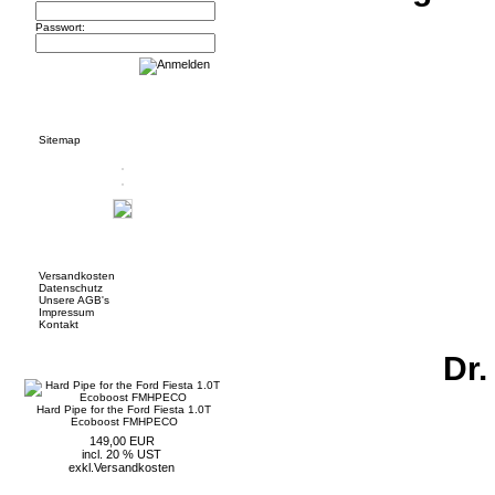
Passwort:
Informationen
Sitemap
Mehr über...
Versandkosten
Datenschutz
Unsere AGB's
Impressum
Kontakt
Neue Artikel
Dr.
Hard Pipe for the Ford Fiesta 1.0T
Ecoboost FMHPECO
149,00 EUR
incl. 20 % UST
exkl.
Versandkosten