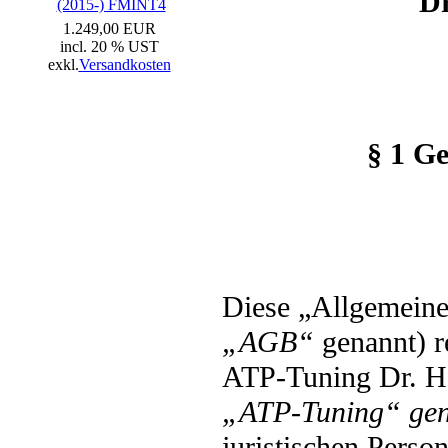
Dr
(2015-) FMINT4
1.249,00 EUR
incl. 20 % UST
exkl.
Versandkosten
§ 1 Ge
Diese „Allgemein
„AGB“
genannt) r
ATP-Tuning Dr. H
„ATP-Tuning“ gen
juristischen Perso