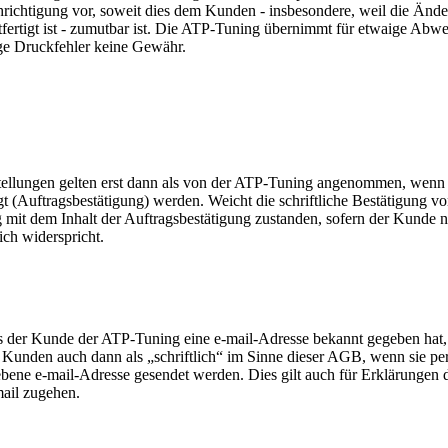
richtigung vor, soweit dies dem Kunden - insbesondere, weil die Ände
tfertigt ist - zumutbar ist. Die ATP-Tuning übernimmt für etwaige Abw
lige Druckfehler keine Gewähr.
tellungen gelten erst dann als von der ATP-Tuning angenommen, wenn 
igt (Auftragsbestätigung) werden. Weicht die schriftliche Bestätigung v
g mit dem Inhalt der Auftragsbestätigung zustanden, sofern der Kunde 
lich widerspricht.
ls der Kunde der ATP-Tuning eine e-mail-Adresse bekannt gegeben hat
 Kunden auch dann als „schriftlich“ im Sinne dieser AGB, wenn sie p
bene e-mail-Adresse gesendet werden. Dies gilt auch für Erklärunge
mail zugehen.