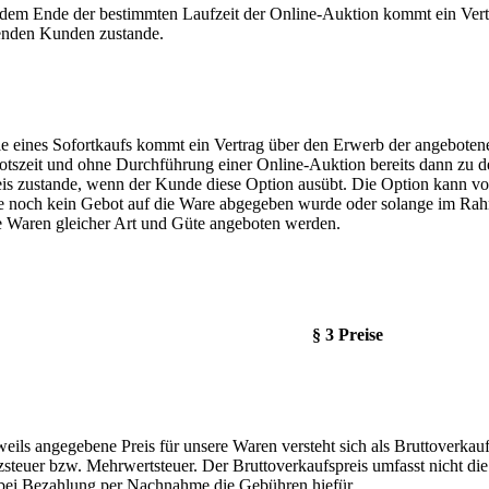
 dem Ende der bestimmten Laufzeit der Online-Auktion kommt ein Vert
nden Kunden zustande.
le eines Sofortkaufs kommt ein Vertrag über den Erwerb der angebot
tszeit und ohne Durchführung einer Online-Auktion bereits dann zu d
eis zustande, wenn der Kunde diese Option ausübt. Die Option kann 
e noch kein Gebot auf die Ware abgegeben wurde oder solange im Ra
e Waren gleicher Art und Güte angeboten werden.
§ 3 Preise
weils angegebene Preis für unsere Waren versteht sich als Bruttoverkauf
steuer bzw. Mehrwertsteuer. Der Bruttoverkaufspreis umfasst nicht d
bei Bezahlung per Nachnahme die Gebühren hiefür.