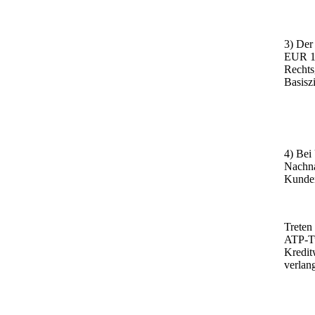
3) Der
EUR 11
Rechts
Basiszi
4) Bei
Nachna
Kunde
Treten
ATP-Tu
Kredit
verlan