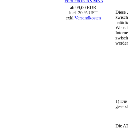
Ford Focus RS MK3
ab 99,00 EUR
Diese 
incl. 20 % UST
zwisch
exkl.
Versandkosten
natürl
Websit
Intern
zwisch
werden
1) Die
gesetz
Die AT