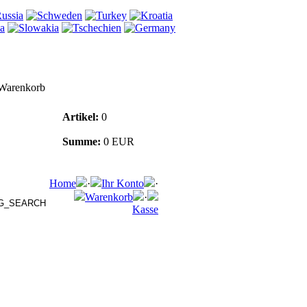
Warenkorb
Artikel:
0
Summe:
0 EUR
Home
·
Ihr Konto
·
Warenkorb
·
Kasse