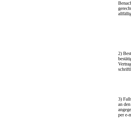
Benach
gerech
allfäl
2) Bes
bestät
Vertra
schrift
3) Fal
an den
angege
per e-