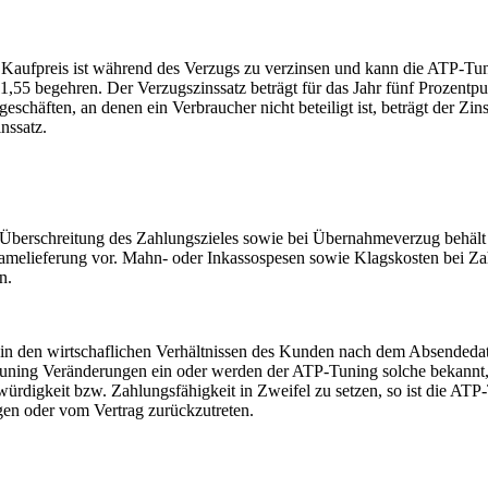
 Kaufpreis ist während des Verzugs zu verzinsen und kann die ATP-
,55 begehren. Der Verzugszinssatz beträgt für das Jahr fünf Prozentpu
geschäften, an denen ein Verbraucher nicht beteiligt ist, beträgt der Zi
nssatz.
 Überschreitung des Zahlungszieles sowie bei Übernahmeverzug behält
melieferung vor. Mahn- oder Inkassospesen sowie Klagskosten bei Za
n.
 in den wirtschaflichen Verhältnissen des Kunden nach dem Absendeda
ning Veränderungen ein oder werden der ATP-Tuning solche bekannt, d
würdigkeit bzw. Zahlungsfähigkeit in Zweifel zu setzen, so ist die ATP
gen oder vom Vertrag zurückzutreten.