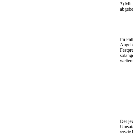
3) Mit
abgebe
Im Fal
Angebo
Festpr
solang
weiter
Der je
Umsatz
sowie 