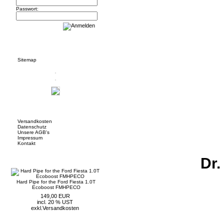
Passwort:
Informationen
Sitemap
Mehr über...
Versandkosten
Datenschutz
Unsere AGB's
Impressum
Kontakt
Neue Artikel
Dr.
Hard Pipe for the Ford Fiesta 1.0T
Ecoboost FMHPECO
149,00 EUR
incl. 20 % UST
exkl.
Versandkosten