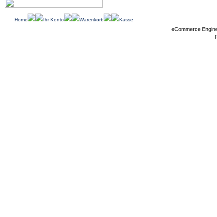
Home
Ihr Konto
Warenkorb
Kasse
eCommerce Engin
P