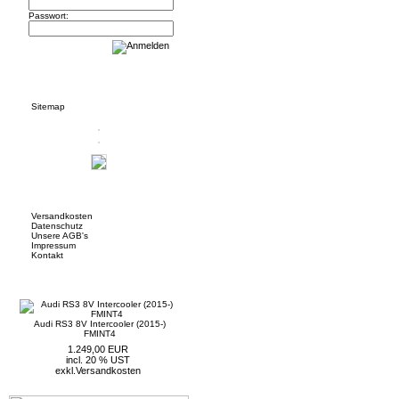
Passwort:
Informationen
Sitemap
Mehr über...
Versandkosten
Datenschutz
Unsere AGB's
Impressum
Kontakt
Neue Artikel
Audi RS3 8V Intercooler (2015-)
FMINT4
1.249,00 EUR
incl. 20 % UST
exkl.
Versandkosten