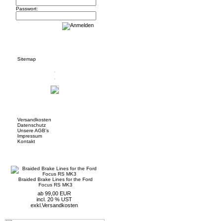
Passwort:
Informationen
Sitemap
Mehr über...
Versandkosten
Datenschutz
Unsere AGB's
Impressum
Kontakt
Neue Artikel
Braided Brake Lines for the Ford
Focus RS MK3
ab 99,00 EUR
incl. 20 % UST
exkl.
Versandkosten