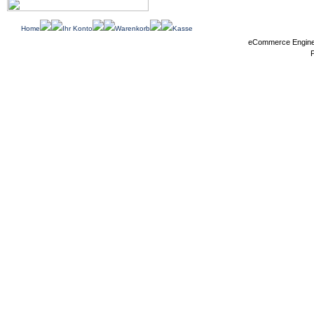
Home
Ihr Konto
Warenkorb
Kasse
eCommerce Engin
P