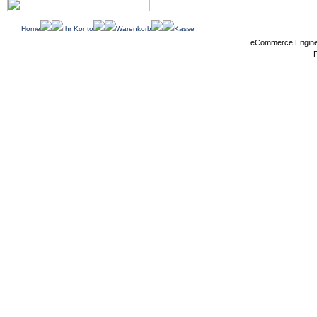
Home
Ihr Konto
Warenkorb
Kasse
eCommerce Engin
P