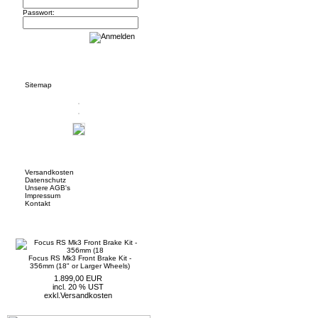
Passwort:
Informationen
Sitemap
Mehr über...
Versandkosten
Datenschutz
Unsere AGB's
Impressum
Kontakt
Neue Artikel
Focus RS Mk3 Front Brake Kit -
356mm (18" or Larger Wheels)
1.899,00 EUR
incl. 20 % UST
exkl.
Versandkosten