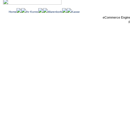
Home
Ihr Konto
Warenkorb
Kasse
eCommerce Engin
P