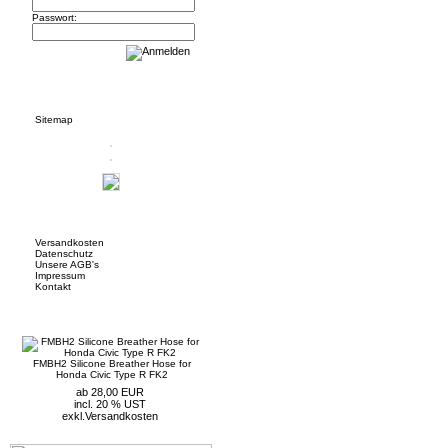
Passwort:
Informationen
Sitemap
Mehr über...
Versandkosten
Datenschutz
Unsere AGB's
Impressum
Kontakt
Neue Artikel
FMBH2 Silicone Breather Hose for
Honda Civic Type R FK2
ab 28,00 EUR
incl. 20 % UST
exkl.
Versandkosten