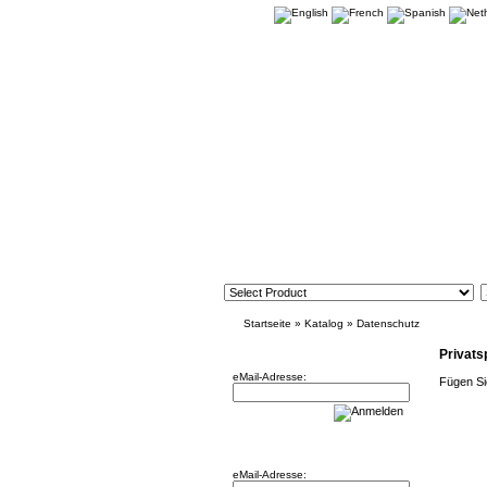
Startseite
»
Katalog
»
Datenschutz
Newsletter
Privats
eMail-Adresse:
Fügen Si
Willkommen zurück!
eMail-Adresse: