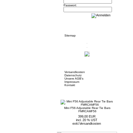
Passwort:
Informationen
Sitemap
Mehr über...
Versandkosten
Datenschutz
Unsere AGB's
Impressum
Kontakt
Neue Artikel
Mini F56 Adjustable Rear Tie Bars
FMRCAMF56
399,00 EUR
incl. 20 % UST
exkl.
Versandkosten