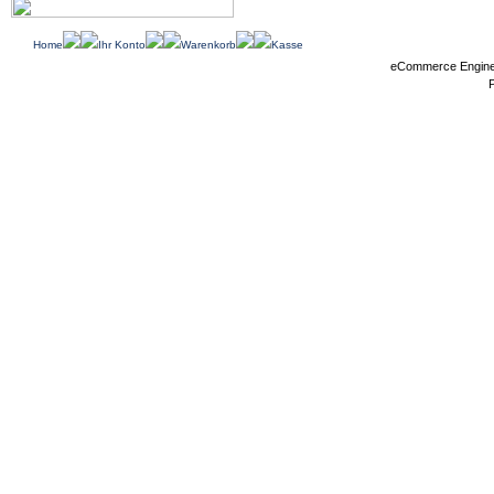
Home
Ihr Konto
Warenkorb
Kasse
eCommerce Engin
P