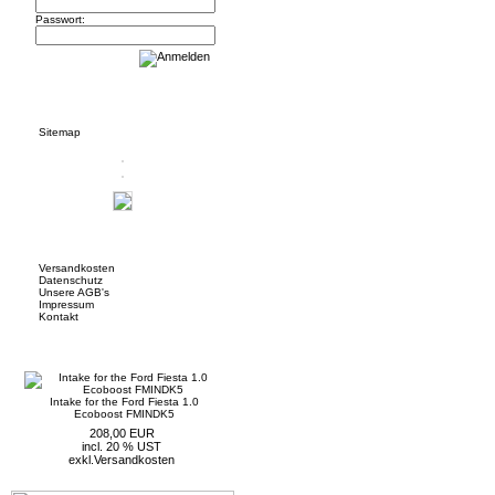
Passwort:
Informationen
Sitemap
Mehr über...
Versandkosten
Datenschutz
Unsere AGB's
Impressum
Kontakt
Neue Artikel
Intake for the Ford Fiesta 1.0
Ecoboost FMINDK5
208,00 EUR
incl. 20 % UST
exkl.
Versandkosten