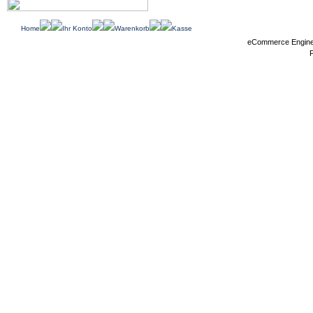
Home
Ihr Konto
Warenkorb
Kasse
eCommerce Engin
P