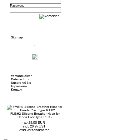
Passwort:
Informationen
Sitemap
Mehr über...
Versandkosten
Datenschutz
Unsere AGB's
Impressum
Kontakt
Neue Artikel
FMBH2 Silicone Breather Hose for
Honda Civic Type R FK2
ab 28,00 EUR
incl. 20 % UST
exkl.
Versandkosten