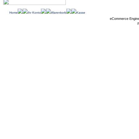
Home
Ihr Konto
Warenkorb
Kasse
eCommerce Engin
P