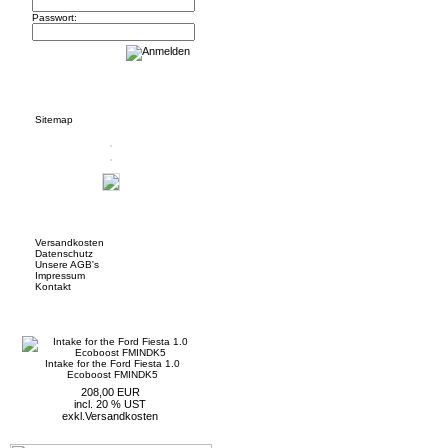
Passwort:
Informationen
Sitemap
Mehr über...
Versandkosten
Datenschutz
Unsere AGB's
Impressum
Kontakt
Neue Artikel
Intake for the Ford Fiesta 1.0
Ecoboost FMINDK5
208,00 EUR
incl. 20 % UST
exkl.
Versandkosten