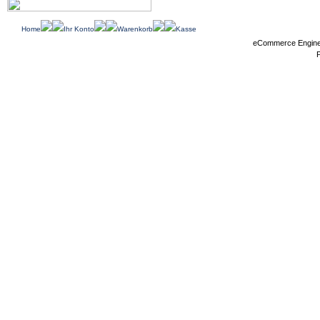
Home
Ihr Konto
Warenkorb
Kasse
eCommerce Engin
P