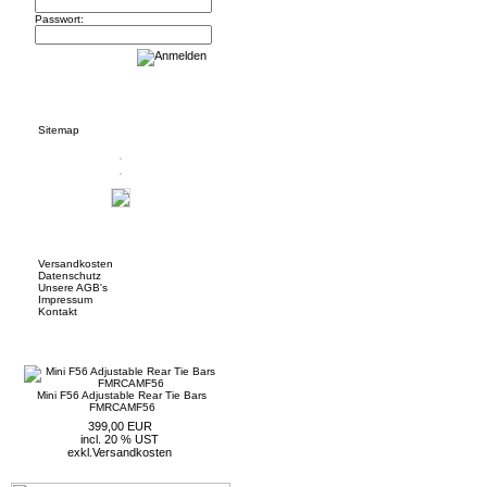
Passwort:
Informationen
Sitemap
Mehr über...
Versandkosten
Datenschutz
Unsere AGB's
Impressum
Kontakt
Neue Artikel
Mini F56 Adjustable Rear Tie Bars
FMRCAMF56
399,00 EUR
incl. 20 % UST
exkl.
Versandkosten