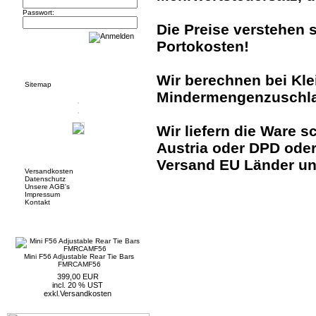
Passwort:
Die Preise verstehen 
Portokosten!
Informationen
Wir berechnen bei Kle
Sitemap
Mindermengenzuschlag
Wir liefern die Ware s
Austria oder DPD ode
Mehr über...
Versand EU Länder u
Versandkosten
Datenschutz
Unsere AGB's
Impressum
Kontakt
Neue Artikel
Mini F56 Adjustable Rear Tie Bars
FMRCAMF56
399,00 EUR
incl. 20 % UST
exkl.
Versandkosten