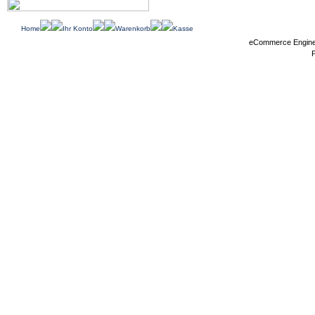
Home
Ihr Konto
Warenkorb
Kasse
eCommerce Engin
P