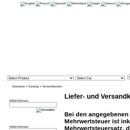
Startseite
»
Katalog
»
Versandkosten
Newsletter
Liefer- und Versand
eMail-Adresse:
Bei den angegebenen P
Willkommen zurück!
Mehrwertsteuer ist inkl
Mehrwertsteuersatz, d
eMail-Adresse: