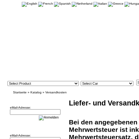
Startseite
»
Katalog
»
Versandkosten
Newsletter
Liefer- und Versand
eMail-Adresse:
Bei den angegebenen P
Willkommen zurück!
Mehrwertsteuer ist inkl
Mehrwertsteuersatz, d
eMail-Adresse: