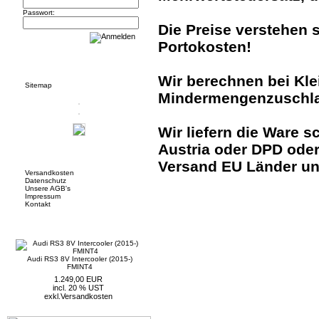
Passwort:
Die Preise verstehen 
Portokosten!
Informationen
Wir berechnen bei Kle
Sitemap
Mindermengenzuschlag
Wir liefern die Ware s
Austria oder DPD ode
Mehr über...
Versand EU Länder u
Versandkosten
Datenschutz
Unsere AGB's
Impressum
Kontakt
Neue Artikel
Audi RS3 8V Intercooler (2015-)
FMINT4
1.249,00 EUR
incl. 20 % UST
exkl.
Versandkosten