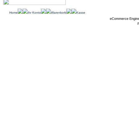
Home
Ihr Konto
Warenkorb
Kasse
eCommerce Engin
P