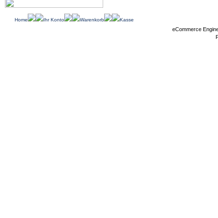
Home
Ihr Konto
Warenkorb
Kasse
eCommerce Engin
P