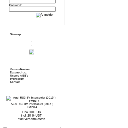
Passwort:
Informationen
Sitemap
Mehr über...
Versandkosten
Datenschutz
Unsere AGB's
Impressum
Kontakt
Neue Artikel
Audi RS3 8V Intercooler (2015-)
FMINT4
1.249,00 EUR
incl. 20 % UST
exkl.
Versandkosten