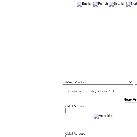
Startseite
»
Katalog
»
Neue Artikel
Newsletter
Neue Art
eMail-Adresse:
Willkommen zurück!
eMail-Adresse: