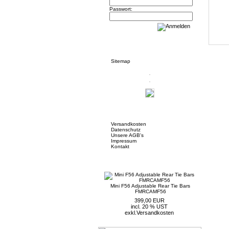
Passwort:
Informationen
Sitemap
Mehr über...
Versandkosten
Datenschutz
Unsere AGB's
Impressum
Kontakt
Neue Artikel
Mini F56 Adjustable Rear Tie Bars
FMRCAMF56
399,00 EUR
incl. 20 % UST
exkl.
Versandkosten