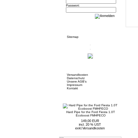
Passwort:
Informationen
Sitemap
Mehr über...
Versandkosten
Datenschutz
Unsere AGB's
Impressum
Kontakt
Neue Artikel
Hard Pipe for the Ford Fiesta 1.0T
Ecoboost FMHPECO
149,00 EUR
incl. 20 % UST
exkl.
Versandkosten