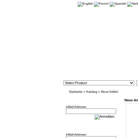
Startseite
»
Katalog
»
Neue Artikel
Newsletter
Neue Art
eMail-Adresse:
Willkommen zurück!
eMail-Adresse: