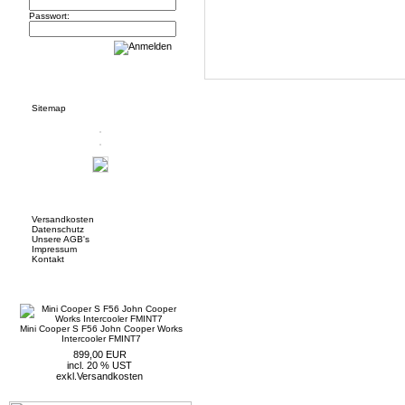
Passwort:
Informationen
Sitemap
Mehr über...
Versandkosten
Datenschutz
Unsere AGB's
Impressum
Kontakt
Neue Artikel
Mini Cooper S F56 John Cooper Works
Intercooler FMINT7
899,00 EUR
incl. 20 % UST
exkl.
Versandkosten