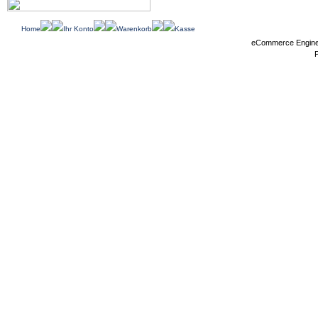
Home
Ihr Konto
Warenkorb
Kasse
eCommerce Engin
P