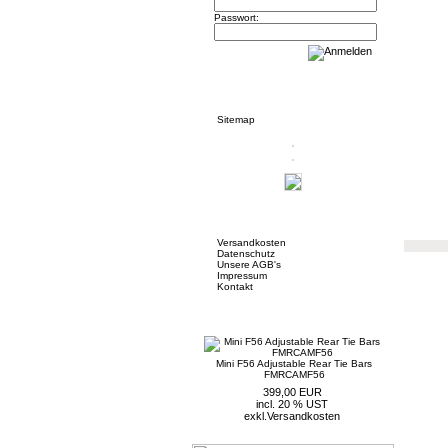
Passwort:
Informationen
Sitemap
Mehr über...
Versandkosten
Datenschutz
Unsere AGB's
Impressum
Kontakt
Neue Artikel
Mini F56 Adjustable Rear Tie Bars
FMRCAMF56
399,00 EUR
incl. 20 % UST
exkl.
Versandkosten