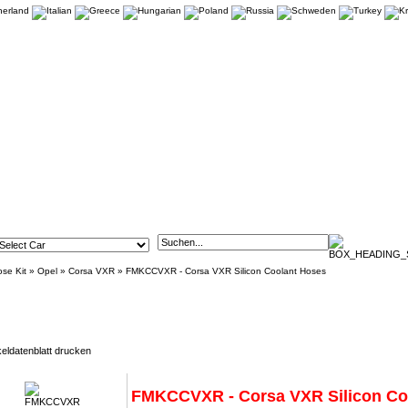
ose Kit
»
Opel
»
Corsa VXR
»
FMKCCVXR - Corsa VXR Silicon Coolant Hoses
R - Corsa VXR Silicon Coolant Hoses
keldatenblatt drucken
FMKCCVXR - Corsa VXR Silicon Co