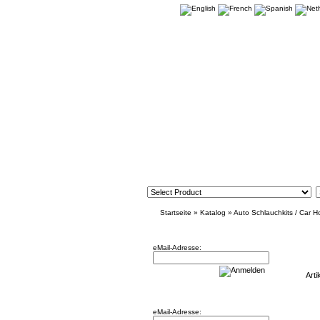
Startseite
»
Katalog
»
Auto Schlauchkits / Car H
Newsletter
FMKCCVX
eMail-Adresse:
Arti
Willkommen zurück!
eMail-Adresse: