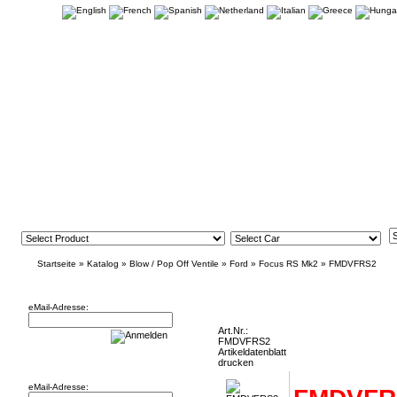
Startseite
»
Katalog
»
Blow / Pop Off Ventile
»
Ford
»
Focus RS Mk2
»
FMDVFRS2
Newsletter
FMDVFRS2 - Blow Off Valve Ford Focus R
eMail-Adresse:
Art.Nr.:
FMDVFRS2
Artikeldatenblatt
Willkommen zurück!
drucken
eMail-Adresse: