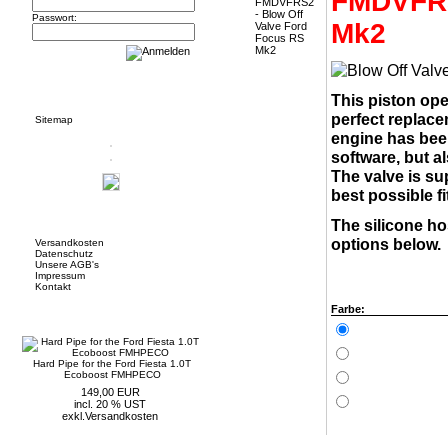
FMDVFRS
Passwort:
Mk2
Informationen
This piston ope
perfect replace
Sitemap
engine has bee
software, but al
The valve is su
best possible fi
Mehr über...
The silicone ho
options below.
Versandkosten
Datenschutz
Unsere AGB's
Impressum
Kontakt
Farbe:
Neue Artikel
Hard Pipe for the Ford Fiesta 1.0T
Ecoboost FMHPECO
149,00 EUR
incl. 20 % UST
exkl.
Versandkosten