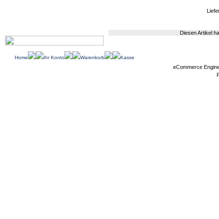
Liefe
Diesen Artikel 
Home
Ihr Konto
Warenkorb
Kasse
eCommerce Engin
P