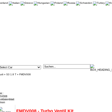
udi
»
S3 1.8 T
»
FMDV008
- Turbo Ventil Kit inkl. Federn
Nr.:
DV008
keldatenblatt
cken
FMDV008 - Turbo Ventil Kit