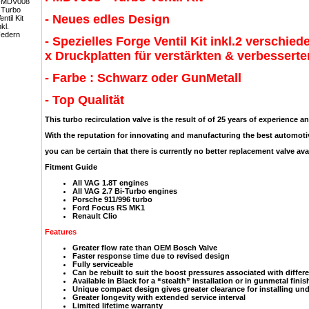
- Neues edles Design
- Spezielles Forge Ventil Kit inkl.2 verschie
x Druckplatten für verstärkten & verbessert
- Farbe : Schwarz oder GunMetall
- Top Qualität
This turbo recirculation valve is the result of of 25 years of experience a
With the reputation for innovating and manufacturing the best automotiv
you can be certain that there is currently no better replacement valve ava
Fitment Guide
All VAG 1.8T engines
All VAG 2.7 Bi-Turbo engines
Porsche 911/996 turbo
Ford Focus RS MK1
Renault Clio
Features
Greater flow rate than OEM Bosch Valve
Faster response time due to revised design
Fully serviceable
Can be rebuilt to suit the boost pressures associated with differ
Available in Black for a “stealth” installation or in gunmetal finis
Unique compact design gives greater clearance for installing un
Greater longevity with extended service interval
Limited lifetime warranty