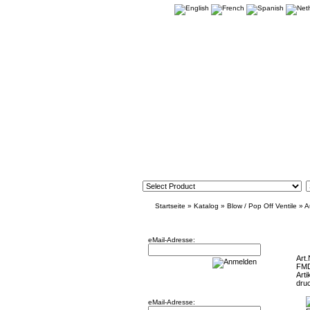
Startseite
»
Katalog
»
Blow / Pop Off Ventile
»
A
Newsletter
FMDV008 
eMail-Adresse:
Art.
FM
Arti
Willkommen zurück!
dru
eMail-Adresse: