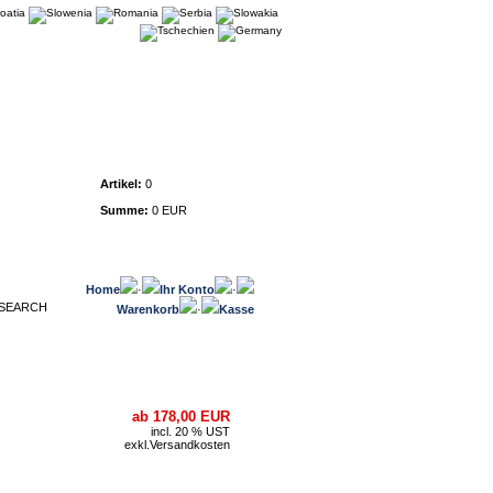
Warenkorb
Artikel:
0
Summe:
0 EUR
Home
·
Ihr Konto
·
Warenkorb
·
Kasse
ab 178,00 EUR
incl. 20 % UST
exkl.
Versandkosten