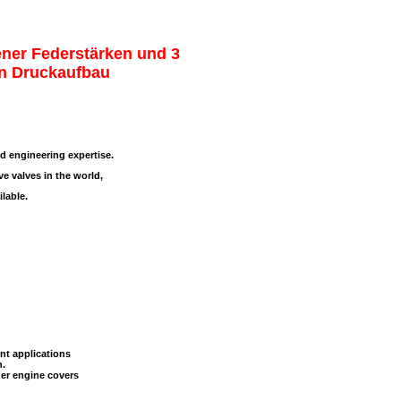
dener Federstärken und 3
en Druckaufbau
nd engineering expertise.
e valves in the world,
ilable.
ent applications
h.
der engine covers