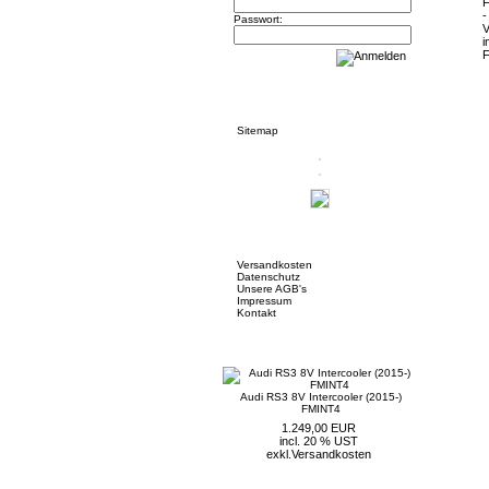
Passwort:
Informationen
Sitemap
Mehr über...
Versandkosten
Datenschutz
Unsere AGB's
Impressum
Kontakt
Neue Artikel
Audi RS3 8V Intercooler (2015-)
FMINT4
1.249,00 EUR
incl. 20 % UST
exkl.
Versandkosten