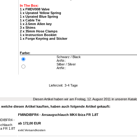
In The Box:
1 x FMDV008 Valve
1 x Uprated Yellow Spring
1 x Uprated Blue Spring
1 x Cable Tie
1 x 2.5mm Allen key
3 x Shims
2 x 35mm Hose Clamps
1 x Instruction Booklet
1 x Forge Keyring and Sticker
Farbe:
Schwarz / Black
ArtNr.:
Silber / Silver
ArtNr.:
Lieferzeit:
3-4 Tage
Diesen Artikel haben wir am Freitag, 12. August 2011 in unseren Kat
welche diesen Artikel kauften, haben auch folgende Artikel gekauft:
FMINDIBFR4 - Ansaugschlauch MK4 Ibiza FR 1.8T
ab 172,00 EUR
exkl.
Versandkosten