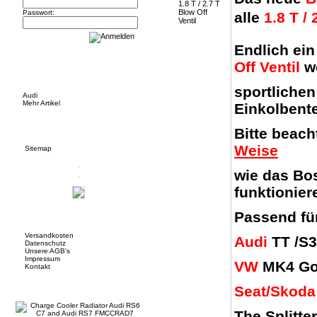
Passwort:
alle
1.8 T /
Endlich ein
Off Ventil
we
Hersteller Info
sportliche
Audi
Mehr Artikel
Einkolbent
Informationen
Bitte beach
Weise
Sitemap
wie das Bo
funktionier
Passend fü
Mehr über...
Versandkosten
Audi
TT /S
Datenschutz
Unsere AGB's
Impressum
VW
MK4 Gol
Kontakt
Neue Artikel
Seat/Skoda
The Splitter