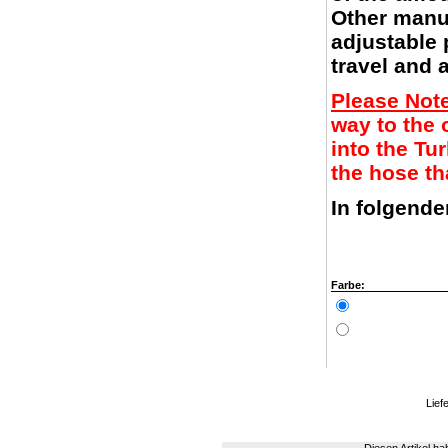
Other manuf
adjustable 
travel and 
Please Not
way to the o
into the Tu
the hose th
In folgende
Farbe:
Liefe