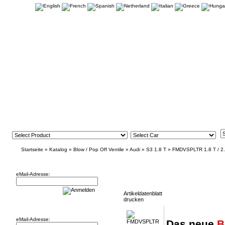
Startseite
»
Katalog
»
Blow / Pop Off Ventile
»
Audi
»
S3 1.8 T
»
FMDVSPLTR 1.8 T / 2.7
Newsletter
FMDVSPLTR 1.8 T / 2.7 T Blow Off Ventil
eMail-Adresse:
Artikeldatenblatt
drucken
Willkommen zurück!
eMail-Adresse:
Das neue
B