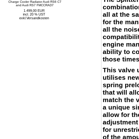
Charge Cooler Radiator Audi RS6 C7
and Audi RS7 FMCCRAD7
combination
1.499,00 EUR
all at the 
incl. 20 % UST
exkl.
Versandkosten
for the ma
all the nois
compatibili
engine man
ability to 
those times
This valve
utilises ne
spring prel
that will a
match the v
a unique si
allow for t
adjustment 
for unrestr
of the amou