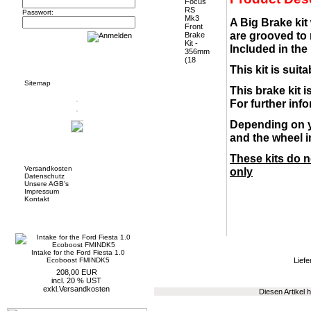
Passwort:
A Big Brake kit
are grooved to
Included in the
Informationen
This kit is sui
Sitemap
This brake kit 
For further in
Depending on y
and the wheel in
Mehr über...
These kits do 
Versandkosten
only
Datenschutz
Unsere AGB's
Impressum
Kontakt
Neue Artikel
Intake for the Ford Fiesta 1.0
Ecoboost FMINDK5
Liefe
208,00 EUR
incl. 20 % UST
exkl.
Versandkosten
Diesen Artikel