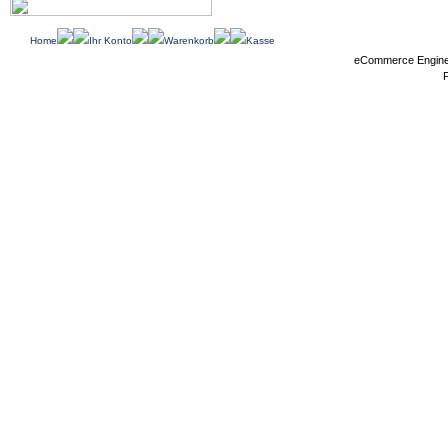
Home
Ihr Konto
Warenkorb
Kasse
eCommerce Engin
P