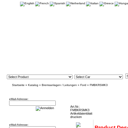
Startseite
»
Katalog
»
Bremsanlagen / Leitungen
»
Ford
»
FMBKRSMK3
Newsletter
Focus RS Mk3 Front Brake Kit - 356mm (18
eMail-Adresse:
Art.Nr.:
FMBKRSMK3
Artikeldatenblatt
Willkommen zurück!
drucken
eMail-Adresse:
Product Desc