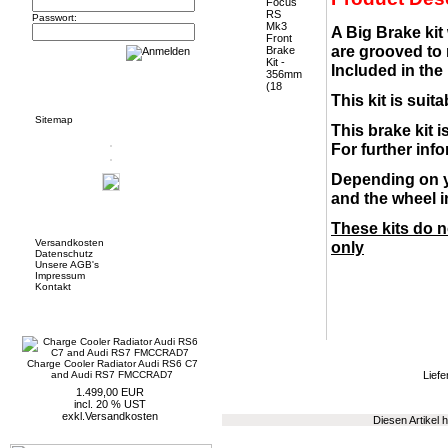
Passwort:
A Big Brake kit
are grooved to
Included in the
Informationen
This kit is sui
Sitemap
This brake kit 
For further in
Depending on y
and the wheel in
Mehr über...
These kits do 
Versandkosten
only
Datenschutz
Unsere AGB's
Impressum
Kontakt
Neue Artikel
Charge Cooler Radiator Audi RS6 C7
and Audi RS7 FMCCRAD7
Liefe
1.499,00 EUR
incl. 20 % UST
exkl.
Versandkosten
Diesen Artikel