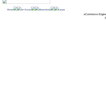
Home
Ihr Konto
Warenkorb
Kasse
eCommerce Engin
P