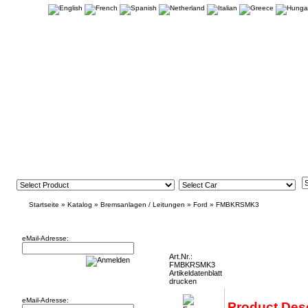
Startseite
»
Katalog
»
Bremsanlagen / Leitungen
»
Ford
»
FMBKRSMK3
Newsletter
Focus RS Mk3 Front Brake Kit - 356mm (18
eMail-Adresse:
Art.Nr.:
FMBKRSMK3
Artikeldatenblatt
Willkommen zurück!
drucken
eMail-Adresse:
Product Desc