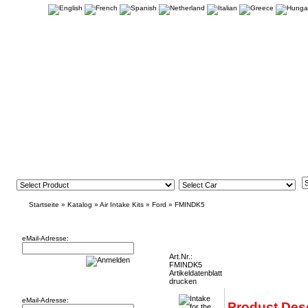
Startseite
»
Katalog
»
Air Intake Kits
»
Ford
»
FMINDK5
Newsletter
Intake for the Ford Fiesta 1.0 Ecoboost F
eMail-Adresse:
Art.Nr.:
FMINDK5
Artikeldatenblatt
Willkommen zurück!
drucken
eMail-Adresse:
Product Desc