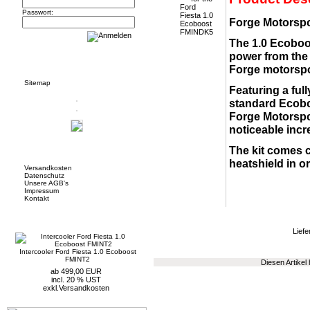
Passwort:
Forge Motorspo
The 1.0 Ecoboos
power from the 
Informationen
Forge motorspo
Sitemap
Featuring a fu
standard Ecoboo
Forge Motorspor
noticeable incr
The kit comes co
Mehr über...
heatshield in or
Versandkosten
Datenschutz
Unsere AGB's
Impressum
Kontakt
Neue Artikel
Liefe
Intercooler Ford Fiesta 1.0 Ecoboost
FMINT2
Diesen Artikel
ab 499,00 EUR
incl. 20 % UST
exkl.
Versandkosten