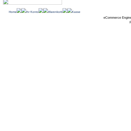
Home
Ihr Konto
Warenkorb
Kasse
eCommerce Engin
P