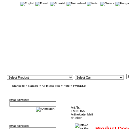
Startseite
»
Katalog
»
Air Intake Kits
»
Ford
»
FMINDK5
Newsletter
Intake for the Ford Fiesta 1.0 Ecoboost F
eMail-Adresse:
Art.Nr.:
FMINDK5
Artikeldatenblatt
Willkommen zurück!
drucken
eMail-Adresse:
Product Desc