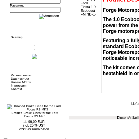
Passwort:
Forge Motorspo
The 1.0 Ecoboos
power from the 
Informationen
Forge motorspo
Sitemap
Featuring a fu
standard Ecoboo
Forge Motorspor
noticeable incr
The kit comes co
Mehr über...
heatshield in or
Versandkosten
Datenschutz
Unsere AGB's
Impressum
Kontakt
Neue Artikel
Liefe
Braided Brake Lines for the Ford
Focus RS MK3
Diesen Artikel
ab 99,00 EUR
incl. 20 % UST
exkl.
Versandkosten