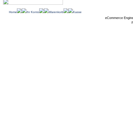
Home
Ihr Konto
Warenkorb
Kasse
eCommerce Engin
P