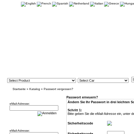
Startseite
»
Katalog
»
Passwort vergessen?
Newsletter
Passwort erneuern?
Ändern Sie Ihr Passwort in drei leichten Sc
eMail-Adresse:
Schritt 1:
Bitte geben Sie die eMail-Adresse ein, unter d
Willkommen zurück!
Sicherheitscode
eMail-Adresse:
Sicherheitscode