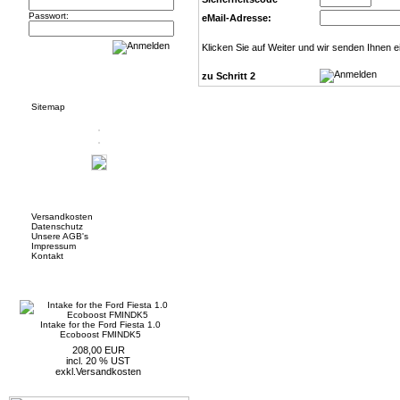
Passwort:
eMail-Adresse:
Klicken Sie auf Weiter und wir senden Ihnen e
Informationen
zu Schritt 2
Sitemap
Mehr über...
Versandkosten
Datenschutz
Unsere AGB's
Impressum
Kontakt
Neue Artikel
Intake for the Ford Fiesta 1.0
Ecoboost FMINDK5
208,00 EUR
incl. 20 % UST
exkl.
Versandkosten