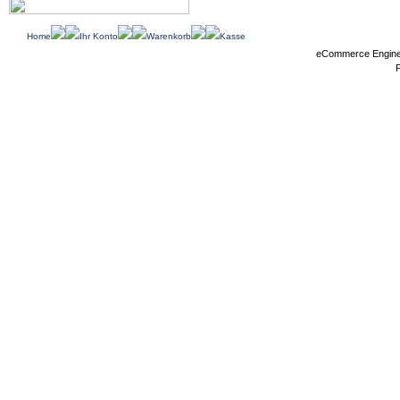
Home
Ihr Konto
Warenkorb
Kasse
eCommerce Engin
P