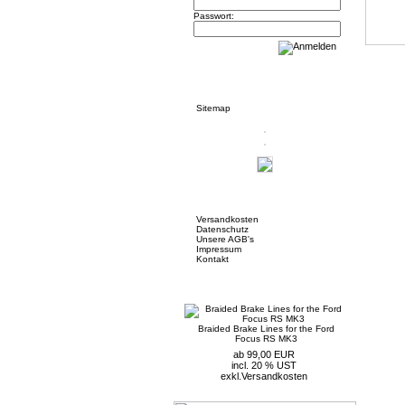
Passwort:
Informationen
Sitemap
Mehr über...
Versandkosten
Datenschutz
Unsere AGB's
Impressum
Kontakt
Neue Artikel
Braided Brake Lines for the Ford
Focus RS MK3
ab 99,00 EUR
incl. 20 % UST
exkl.
Versandkosten