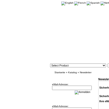
Startseite
»
Katalog
»
Newsletter
Newsletter
Newslet
eMail-Adresse:
Sicherh
Sicherh
Willkommen zurück!
Ihre eM
eMail-Adresse: