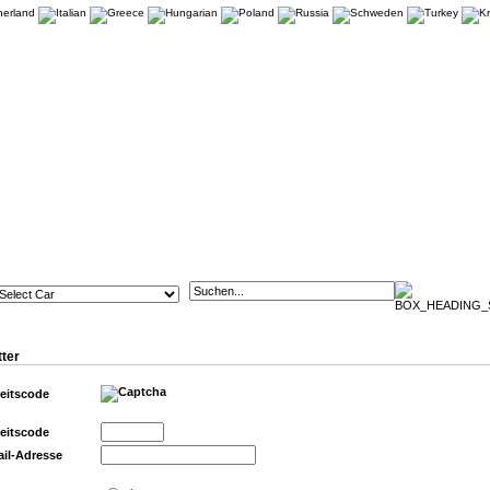
ter
eitscode
eitscode
ail-Adresse